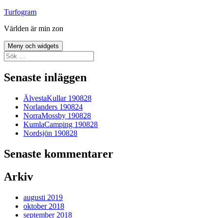
Hoppa
Turfogram
till
Världen är min zon
innehåll
Meny och widgets
Sök
efter:
Senaste inläggen
ÄlvestaKullar 190828
Norlanders 190824
NorraMossby 190828
KumlaCamping 190828
Nordsjön 190828
Senaste kommentarer
Arkiv
augusti 2019
oktober 2018
september 2018