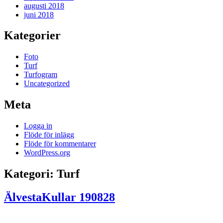
augusti 2018
juni 2018
Kategorier
Foto
Turf
Turfogram
Uncategorized
Meta
Logga in
Flöde för inlägg
Flöde för kommentarer
WordPress.org
Kategori:
Turf
ÄlvestaKullar 190828