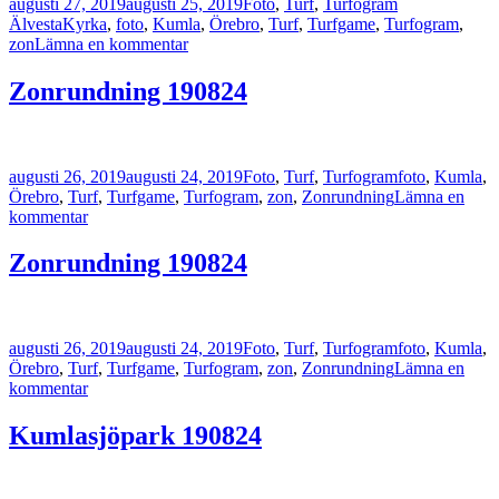
Postat
Kategorier
Taggar
augusti 27, 2019
augusti 25, 2019
Foto
,
Turf
,
Turfogram
ÄlvestaKyrka
,
foto
,
Kumla
,
Örebro
,
Turf
,
Turfgame
,
Turfogram
,
till
zon
Lämna en kommentar
ÄlvestaKyrka
190825
Zonrundning 190824
Postat
Kategorier
Taggar
augusti 26, 2019
augusti 24, 2019
Foto
,
Turf
,
Turfogram
foto
,
Kumla
,
Örebro
,
Turf
,
Turfgame
,
Turfogram
,
zon
,
Zonrundning
Lämna en
till
kommentar
Zonrundning
190824
Zonrundning 190824
Postat
Kategorier
Taggar
augusti 26, 2019
augusti 24, 2019
Foto
,
Turf
,
Turfogram
foto
,
Kumla
,
Örebro
,
Turf
,
Turfgame
,
Turfogram
,
zon
,
Zonrundning
Lämna en
till
kommentar
Zonrundning
190824
Kumlasjöpark 190824