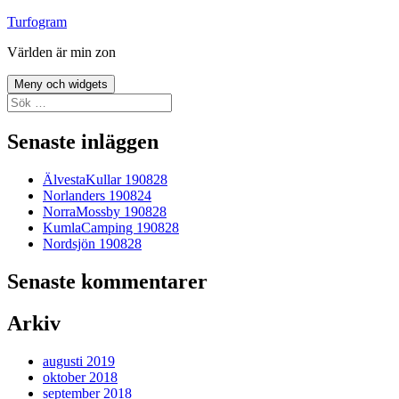
Hoppa
Turfogram
till
Världen är min zon
innehåll
Meny och widgets
Sök
efter:
Senaste inläggen
ÄlvestaKullar 190828
Norlanders 190824
NorraMossby 190828
KumlaCamping 190828
Nordsjön 190828
Senaste kommentarer
Arkiv
augusti 2019
oktober 2018
september 2018