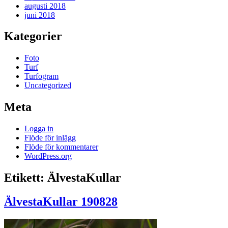
augusti 2018
juni 2018
Kategorier
Foto
Turf
Turfogram
Uncategorized
Meta
Logga in
Flöde för inlägg
Flöde för kommentarer
WordPress.org
Etikett:
ÄlvestaKullar
ÄlvestaKullar 190828