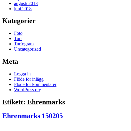
augusti 2018
juni 2018
Kategorier
Foto
Turf
Turfogram
Uncategorized
Meta
Logga in
Flöde för inlägg
Flöde för kommentarer
WordPress.org
Etikett:
Ehrenmarks
Ehrenmarks 150205