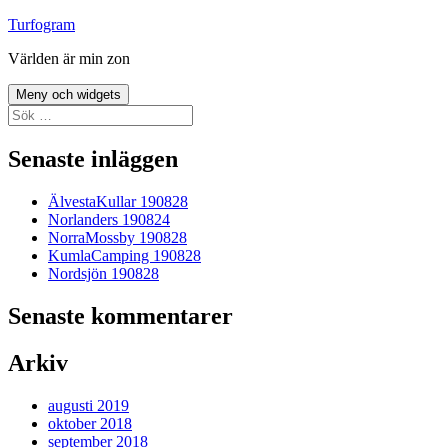
Hoppa
Turfogram
till
Världen är min zon
innehåll
Meny och widgets
Sök
efter:
Senaste inläggen
ÄlvestaKullar 190828
Norlanders 190824
NorraMossby 190828
KumlaCamping 190828
Nordsjön 190828
Senaste kommentarer
Arkiv
augusti 2019
oktober 2018
september 2018