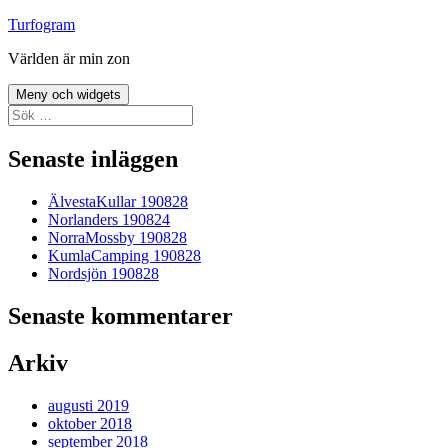
Hoppa
Turfogram
till
Världen är min zon
innehåll
Meny och widgets
Sök
efter:
Senaste inläggen
ÄlvestaKullar 190828
Norlanders 190824
NorraMossby 190828
KumlaCamping 190828
Nordsjön 190828
Senaste kommentarer
Arkiv
augusti 2019
oktober 2018
september 2018