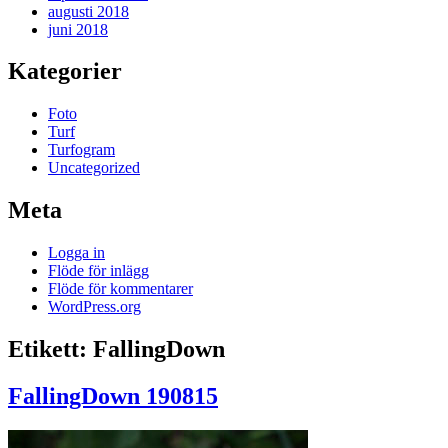
augusti 2018
juni 2018
Kategorier
Foto
Turf
Turfogram
Uncategorized
Meta
Logga in
Flöde för inlägg
Flöde för kommentarer
WordPress.org
Etikett:
FallingDown
FallingDown 190815