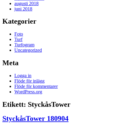
augusti 2018
juni 2018
Kategorier
Foto
Turf
Turfogram
Uncategorized
Meta
Logga in
Flöde för inlägg
Flöde för kommentarer
WordPress.org
Etikett:
StyckåsTower
StyckåsTower 180904