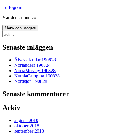
Hoppa
Turfogram
till
Världen är min zon
innehåll
Meny och widgets
Sök
efter:
Senaste inläggen
ÄlvestaKullar 190828
Norlanders 190824
NorraMossby 190828
KumlaCamping 190828
Nordsjön 190828
Senaste kommentarer
Arkiv
augusti 2019
oktober 2018
september 2018