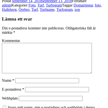
Postat
september 14, 2018
september 13, 2018
Författare
admin
Kategorier
Foto
,
Turf
,
Turfogram
Taggar
Domarringar
,
foto
,
Hallsberg
,
Örebro
,
Turf
,
Turfgame
,
Turfogram
,
zon
Lämna ett svar
Din e-postadress kommer inte publiceras.
Obligatoriska fält är
märkta
*
Kommentar
Namn
*
E-postadress
*
Webbplats
Spara mitt namn, min e-postadress och webbplats i denna