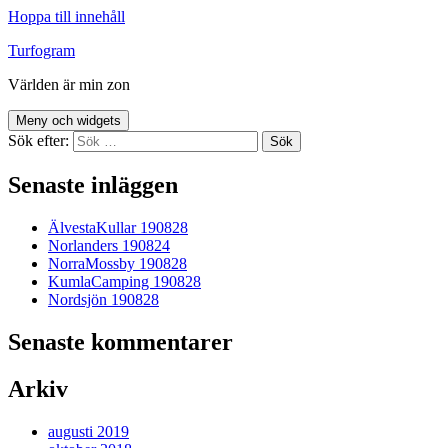
Hoppa till innehåll
Turfogram
Världen är min zon
Meny och widgets
Sök efter:
Senaste inläggen
ÄlvestaKullar 190828
Norlanders 190824
NorraMossby 190828
KumlaCamping 190828
Nordsjön 190828
Senaste kommentarer
Arkiv
augusti 2019