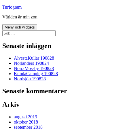
Hoppa
Turfogram
till
Världen är min zon
innehåll
Meny och widgets
Sök
efter:
Senaste inläggen
ÄlvestaKullar 190828
Norlanders 190824
NorraMossby 190828
KumlaCamping 190828
Nordsjön 190828
Senaste kommentarer
Arkiv
augusti 2019
oktober 2018
september 2018