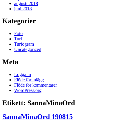
augusti 2018
juni 2018
Kategorier
Foto
Turf
Turfogram
Uncategorized
Meta
Logga in
Flöde för inlägg
Flöde för kommentarer
WordPress.org
Etikett:
SannaMinaOrd
SannaMinaOrd 190815