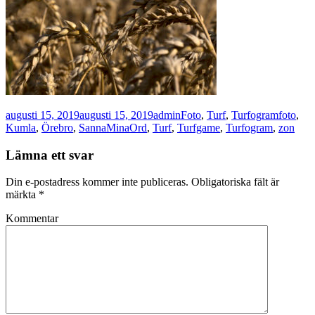
Postat
Författare
Kategorier
Taggar
augusti 15, 2019
augusti 15, 2019
admin
Foto
,
Turf
,
Turfogram
foto
,
Kumla
,
Örebro
,
SannaMinaOrd
,
Turf
,
Turfgame
,
Turfogram
,
zon
Lämna ett svar
Din e-postadress kommer inte publiceras.
Obligatoriska fält är
märkta
*
Kommentar