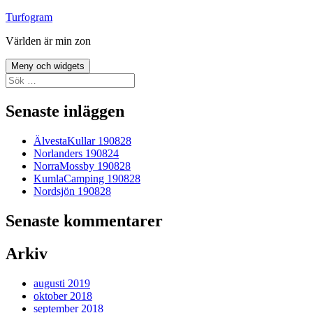
Hoppa
Turfogram
till
Världen är min zon
innehåll
Meny och widgets
Sök
efter:
Senaste inläggen
ÄlvestaKullar 190828
Norlanders 190824
NorraMossby 190828
KumlaCamping 190828
Nordsjön 190828
Senaste kommentarer
Arkiv
augusti 2019
oktober 2018
september 2018